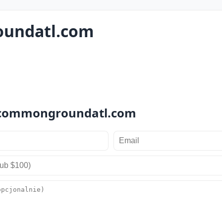
undatl.com
a commongroundatl.com