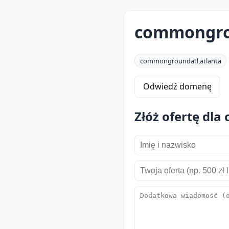
commongro
commongroundatl,atlanta
Odwiedź domenę
Złóż ofertę dl